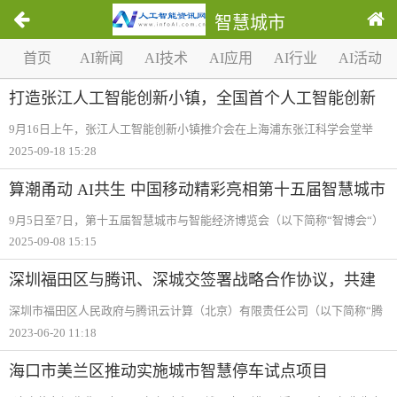
智慧城市
1
首页
AI新闻
AI技术
AI应用
AI行业
AI活动
/
0
打造张江人工智能创新小镇，全国首个人工智能创新
应用先导区再添发展新引擎
9月16日上午，张江人工智能创新小镇推介会在上海浦东张江科学会堂举
行。近300位国内外人工智能领域的顶尖专家、投资人、企业家见证小镇启
2025-09-18 15:28
幕，共同打造技术创新策源地、场景应用示范地、创业生态新高地，加快
建设“低创新
算潮甬动 AI共生 中国移动精彩亮相第十五届智慧城市
与智能经济博览会
9月5日至7日，第十五届智慧城市与智能经济博览会（以下简称“智博会“）
在宁波举行。中国移动作为主办方之一，在宁波国际会展中心4号馆内以
2025-09-08 15:15
“算潮甬动AI共生“为主题，生动展现了中国移动立足AI“供给者、汇聚者、
运营者
深圳福田区与腾讯、深城交签署战略合作协议，共建
全球一流智慧交通体系
深圳市福田区人民政府与腾讯云计算（北京）有限责任公司（以下简称“腾
讯“）、深圳市城市交通规划设计研究中心股份有限公司（以下简称“深城交
2023-06-20 11:18
“）签署战略合作协议。三方将在智能网联和智慧交通产业发展、管理运营
海口市美兰区推动实施城市智慧停车试点项目