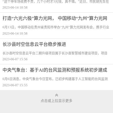
“这个停车场收费不贵，几个小时才3元钱，真不错。”近日，市民胡先生在
位于美苑路的便民停车场外满意地说道。胡先生这次便利实惠的停车体验
2023-06-14 10:58
来源于海口市美兰区打造的城市智慧停车试点项目。该区充分利用城市边
角闲置用
打造“六光六极”算力光网， 中国移动“九州”算力光网
白皮书重磅发布
6月13日，中国移动在贵州省贵阳市举办“九州“算力光网发布会，携手行业
合作伙伴发布《“九州“算力光网目标架构白皮书》（以下简称《白皮
2023-06-14 10:58
书》），并联合业界提出高品质算力光网发展倡议。《白皮书》指出，算
力光网作为算
长沙县时空信息云平台稳步推进
长沙县时空信息云平台二期升级项目属于长沙县智慧城市建设项目，项目
于2022年9月开始建设，建设周期为1年。项目建设的主要内容包括：时空
2023-06-07 15:56
大数据建设、时空信息云平台升级、城市和建筑景观风貌管控应用建设。
截至目前，长
中央气象台：基于AI的台风监测和预报系统初步建成
6月6日消息，中央气象台今日宣布，已初步构建基于人工智能的台风监测
和预报系统。该系统可为提升我国台风监测预报业务智能化及拓展全球多
2023-06-07 15:55
海域热带气旋业务提供重要技术支撑。中央气象台基于深度卫星图像目标
检测，针对弱
点击或上拉显示更多