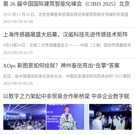
电子制造
第 26 届中国国际建筑智能化峰会（CIBIS 2025）北京
站｜碳索新机，筑 Ai 未来
2025 年11 月18 日，北京金隅喜来登酒店将迎来建筑智能化领域的年度盛
会——第26 届中国国际建筑智能化峰会（CIBIS 2025）北京站。本届大会
2025-09-29 10:48
由千家智客主办，以“碳索新机，筑Ai 未来“为主题，汇聚来自国内外建
上海传感器展盛大启幕，汉威科技先进传感技术矩阵
引发关注
9月24至26日，全球三大传感器盛会之一——中国（上海）国际传感器技术
与应用展览会（SENSOR CHINA 2025）在上海跨国采购中心隆重举行。本
2025-09-29 10:25
届展会迎来十周年里程碑，规模创历史新高，展览面积达5万平方米，汇聚
全
XOps 新图景如何绘就？神州泰岳亮出“岳擎”答案
近日，由中国通信标准化协会主办、中国信息通信研究院承办的“2025第四
届XOps （多元化研发运营）产业创新发展论坛“在北京成功举办。本届大
2025-09-29 09:28
会以“AI智驱研运协同，共绘XOps 新图景“为核心主题，深入探讨AI驱动下
的研运
以数字之力架起中非贸易合作新桥梁 中非企业数字赋
能交流会