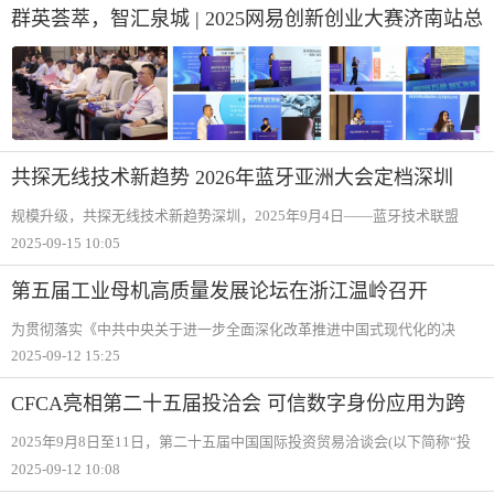
群英荟萃，智汇泉城 | 2025网易创新创业大赛济南站总
决赛圆满收官！
共探无线技术新趋势 2026年蓝牙亚洲大会定档深圳
规模升级，共探无线技术新趋势深圳，2025年9月4日——蓝牙技术联盟
（Bluetooth Special Interest Group，SIG）正式宣布，2026年蓝牙亚洲大会
2025-09-15 10:05
暨展览（Bluetooth Asia 2026）将于2026年4月23日至24日在深圳会展中
第五届工业母机高质量发展论坛在浙江温岭召开
为贯彻落实《中共中央关于进一步全面深化改革推进中国式现代化的决
定》要求，9月11日，由工业和信息化部产业发展促进中心（以下简称产促
2025-09-12 15:25
中心）主办，浙江省高档数控机床技术创新中心、工信（北京）产业发展
研究院有限公
CFCA亮相第二十五届投洽会 可信数字身份应用为跨
境经贸赋能
2025年9月8日至11日，第二十五届中国国际投资贸易洽谈会(以下简称“投
洽会“)在厦门举办。本届投洽会以“携手中国投资未来“为主题，吸引120多
2025-09-12 10:08
个国家和地区、11个国际组织的代表团参会，为中外企业搭建合作对接的