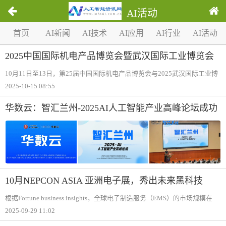
AI活动
1
首页
AI新闻
AI技术
AI应用
AI行业
AI活动
/
0
2025中国国际机电产品博览会暨武汉国际工业博览会
在汉举行
10月11日至13日，第25届中国国际机电产品博览会与2025武汉国际工业博
览会在武汉国际博览中心举办。本届博览会以“新质势能、智链全球“为主
2025-10-15 08:55
题，展览面积超8万平方米，较上届逆势扩容三成以上，吸引了来自全球20
多个国家和
华数云：智汇兰州-2025AI人工智能产业高峰论坛成功
举办
10月NEPCON ASIA 亚洲电子展，秀出未来黑科技
根据Fortune business insights，全球电子制造服务（EMS）的市场规模在
2024年的价值为6097.9亿美元，预计该市场将从2025年的6481亿美元增长
2025-09-29 11:02
到2032年的1,0333330亿美元，显示出电子制造行业的巨大成长潜力。作为