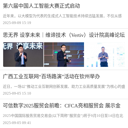
高端平
第六届中国人工智能大赛正式启动
近年来，以大模型为代表的生成式人工智能技术持续迅猛发展，不仅从感
知识别迈向认知生成新阶段，而且正在逐步渗透到经济社会发展的方方面
2025-09-09 15:19
面，展现出强大的赋能作用和广阔的发展前景。2025年《政府工作报告》
提出，持续推进
思无界 设享未来｜维谛技术（Vertiv）设计院高峰论坛
广西工业互联网“百场路演”活动在钦州举办
近日，一场以“推动工业互联网创新发展、助力工业高质量发展“为核心的盛
会——广西工业互联网“百场路演“活动之人工智能赋能新能源产业发展专题
2025-09-05 15:10
活动，在我市成功举办。此次活动由广西壮族自治区工业和信息
可信数字2025服贸会前瞻：CFCA亮相服贸会 展示金
融可信数字身份应用
2025中国国际服务贸易交易会(以下简称“服贸会“)将于9月10日至14日在北
京市石景山首钢园区举办。本届服贸会聚焦服务贸易发展热点趋势，设置
2025-09-05 09:41
全球服务贸易峰会、展览展示、论坛会议、洽谈推介、成果发布、配套活