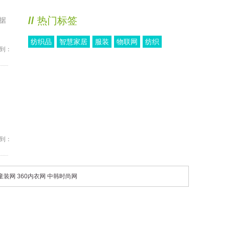
//
热门标签
据
纺织品
智慧家居
服装
物联网
纺织
到：
到：
0童装网
360内衣网
中韩时尚网