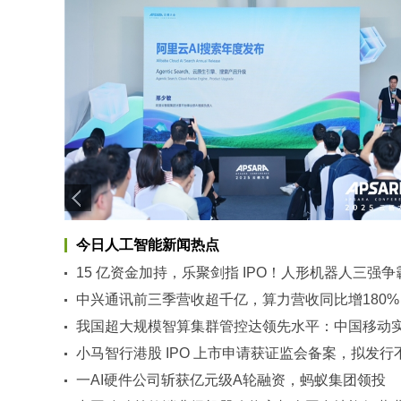
今日人工智能新闻热点
15 亿资金加持，乐聚剑指 IPO！人形机器人三强争
赛悬念再升级
中兴通讯前三季营收超千亿，算力营收同比增180%
我国超大规模智算集群管控达领先水平：中国移动
智算万卡池在长周期训练场景持续稳定运行
小马智行港股 IPO 上市申请获证监会备案，拟发行
过 1.02 亿普通股
一AI硬件公司斩获亿元级A轮融资，蚂蚁集团领投