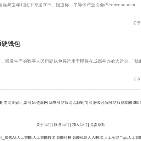
额与去年相比下降逾20%。报道称，半导体产业协会(Semiconductor
分享
币硬钱包
，研发生产的数字人民币硬钱包将运用于即将在成都举办的大运会。“我
分享
时尚网
时尚元素网
56物联网
华衣网
纺服网
品牌时尚网
服装时尚网
纺服资本圈
36
关于我们
|
联系我们
|
加入我们
|
免责条款
台_聚焦AI,人工智能,人工智能技术,智能科技,智能机器人,AI技术,人工智能产品,人