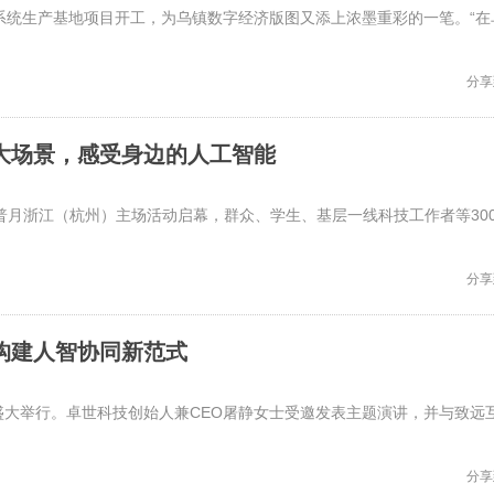
驶系统生产基地项目开工，为乌镇数字经济版图又添上浓墨重彩的一笔。“在
分享
大场景，感受身边的人工智能
科普月浙江（杭州）主场活动启幕，群众、学生、基层一线科技工作者等30
分享
构建人智协同新范式
光谷盛大举行。卓世科技创始人兼CEO屠静女士受邀发表主题演讲，并与致远
分享