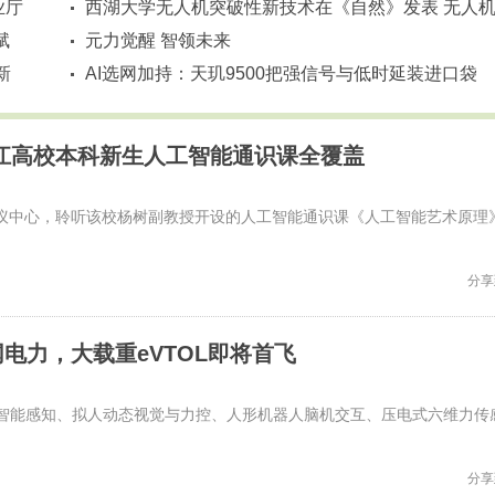
业厅
重构搜索新范式
西湖大学无人机突破性新技术在《自然》发表 无人
赋
空中“握手”，精确到厘米级
元力觉醒 智领未来
新
AI选网加持：天玑9500把强信号与低时延装进口袋
浙江高校本科新生人工智能通识课全覆盖
会议中心，聆听该校杨树副教授开设的人工智能通识课《人工智能艺术原理
分享
电力，大载重eVTOL即将首飞
量智能感知、拟人动态视觉与力控、人形机器人脑机交互、压电式六维力传
分享