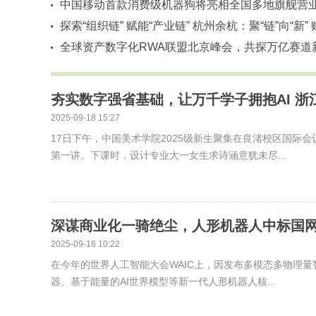
中国移动首款消费级机器狗将亮相全国多地旗舰营
探索“组织链” 赋能“产业链” 杭州余杭：聚“链”向“新” 
能“人工智能+”
全球资产数字化RWA联盟北京峰会，共探万亿赛道
路径
夯实数字强省基础，让万千学子拥抱AI 
2025-09-18 15:27
17日下午，中国美术学院2025级新生聚集在良渚校区国际
第一讲。下课时，设计专业大一女生求诗涵意犹未尽...
深谋商业化一骑绝尘，人形机器人中标国网
2025-09-18 10:22
在今年的世界人工智能大会WAIC上，因发布多模态多物理
器、基于能量的AI世界模型等新一代人形机器人核...