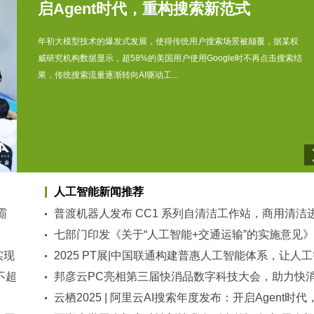
启Agent时代，重构搜索新范式
年初大模型技术的爆发式发展，使得传统用户搜索场景被颠覆，据某权
威研究机构数据显示，超58%的美国用户使用Google时不再点击搜索结
果，传统搜索流量逐渐转向AI驱动工...
人工智能新闻推荐
元力觉醒 智领未来
霸
普渡机器人发布 CC1 系列自清洁工作站，商用清洁
元聚变科技集团成功举办2025生态大会暨“数智融创联合实验室”颁牌仪
入全栈智能时代
七部门印发《关于“人工智能+交通运输”的实施意见》
式圆满成功2025年9月23日，元聚变科技集团（证券代码：830999）在
实现
2025 PT展|中国联通构建普惠人工智能体系，让人
沪隆重举行「元力觉醒」&mda...
不超
能更简单
邦彦云PC亮相第三届快消品数字科技大会，助力快
企业加速数字化转型跃迁
云栖2025 | 阿里云AI搜索年度发布：开启Agent时代