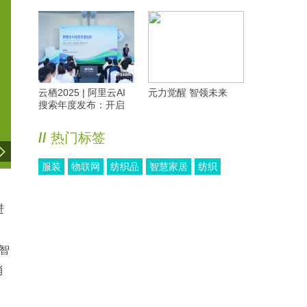
云栖2025 | 阿里云AI
元力觉醒 智领未来
搜索年度发布：开启
Agent时代，重构搜索
新范式
//
热门标签
服装
物联网
纺织品
智慧家居
纺织
进
工智
消
，