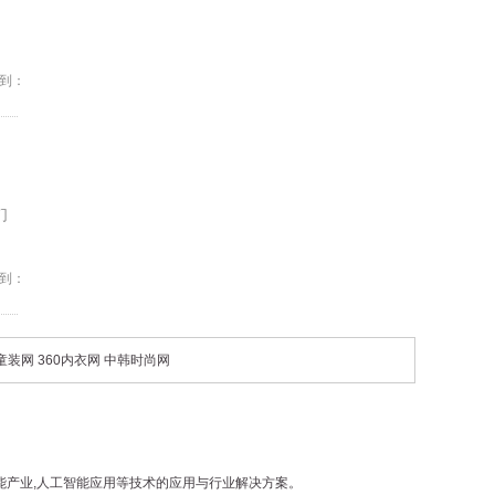
到：
们
到：
0童装网
360内衣网
中韩时尚网
工智能产业,人工智能应用等技术的应用与行业解决方案。