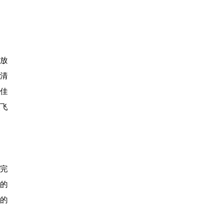
扒放
清
佳
重飞
人完
上的
的