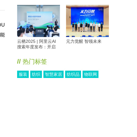
DU
智能
云栖2025 | 阿里云AI
元力觉醒 智领未来
搜索年度发布：开启
Agent时代，重构搜索
新范式
//
热门标签
服装
纺织
智慧家居
纺织品
物联网