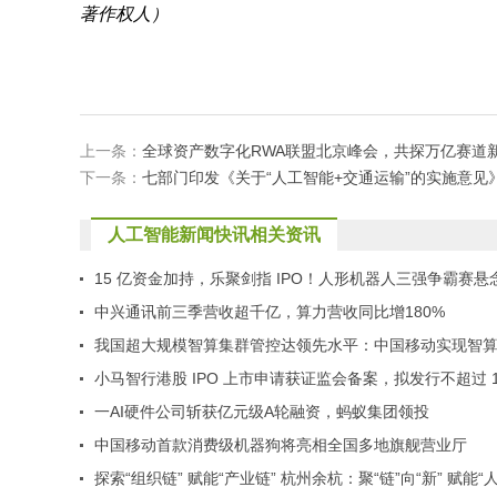
著作权人）
上一条：
全球资产数字化RWA联盟北京峰会，共探万亿赛道
下一条：
七部门印发《关于“人工智能+交通运输”的实施意见
人工智能新闻快讯相关资讯
15 亿资金加持，乐聚剑指 IPO！人形机器人三强争霸赛悬
升级
中兴通讯前三季营收超千亿，算力营收同比增180%
我国超大规模智算集群管控达领先水平：中国移动实现智
卡池在长周期训练场景持续稳定运行
小马智行港股 IPO 上市申请获证监会备案，拟发行不超过 1.
亿普通股
一AI硬件公司斩获亿元级A轮融资，蚂蚁集团领投
中国移动首款消费级机器狗将亮相全国多地旗舰营业厅
探索“组织链” 赋能“产业链” 杭州余杭：聚“链”向“新” 赋能“