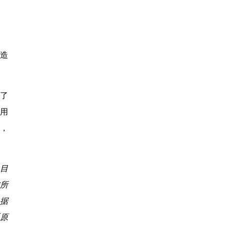
造
现了
用
区，
之目
所
据
系原