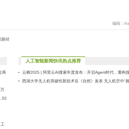
编辑：fra
新路径
》
人工智能新闻快讯热点推荐
念再
云栖2025 | 阿里云AI搜索年度发布：开启Agent时代，重构
索新范式
西湖大学无人机突破性新技术在《自然》发表 无人机空中“
算万
手”，精确到厘米级
02
人工