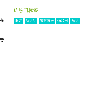
//
热门标签
赛在
服装
纺织品
智慧家居
物联网
纺织
责