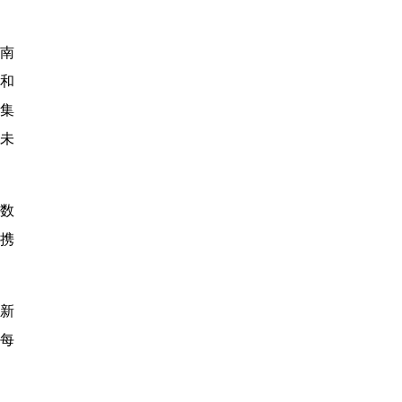
南
和
集
未
数
携
创新
每